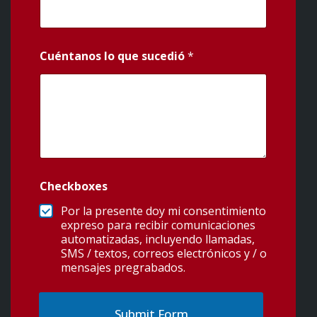
Cuéntanos lo que sucedió
*
Checkboxes
Por la presente doy mi consentimiento
expreso para recibir comunicaciones
automatizadas, incluyendo llamadas,
SMS / textos, correos electrónicos y / o
mensajes pregrabados.