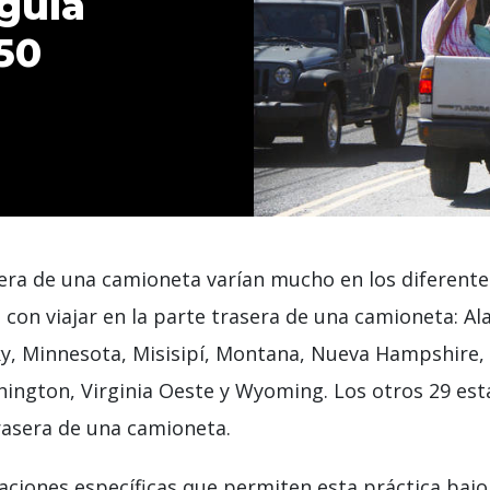
guía
50
asera de una camioneta varían mucho en los diferente
 con viajar en la parte trasera de una camioneta: Al
ucky, Minnesota, Misisipí, Montana, Nueva Hampshire
ington, Virginia Oeste y Wyoming. Los otros 29 esta
trasera de una camioneta.
aciones específicas que permiten esta práctica bajo 