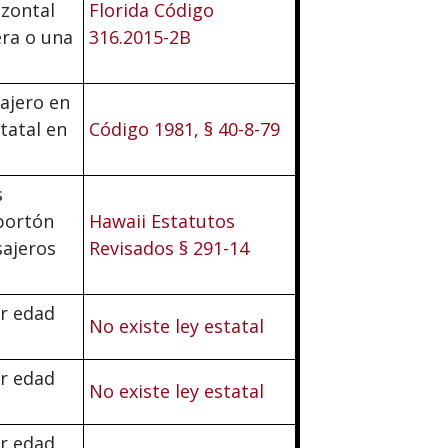
izontal
Florida Código
era o una
316.2015-2B
ajero en
tatal en
Código 1981, § 40-8-79
s
 portón
Hawaii Estatutos
sajeros
Revisados § 291-14
er edad
No existe ley estatal
er edad
No existe ley estatal
er edad