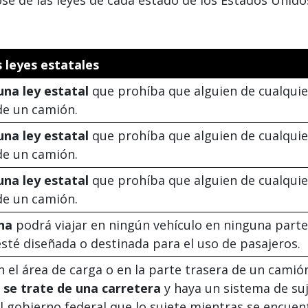
 leyes estatales
una ley estatal
que prohíba que alguien de cualqui
 de un camión.
una ley estatal
que prohíba que alguien de cualqui
 de un camión.
una ley estatal
que prohíba que alguien de cualqui
 de un camión.
na
podrá viajar en ningún vehículo en ninguna parte
té diseñada o destinada para el uso de pasajeros.
en el área de carga o en la parte trasera de un camió
 se trate de una carretera
y haya un sistema de su
 gobierno federal que lo sujete mientras se encuent