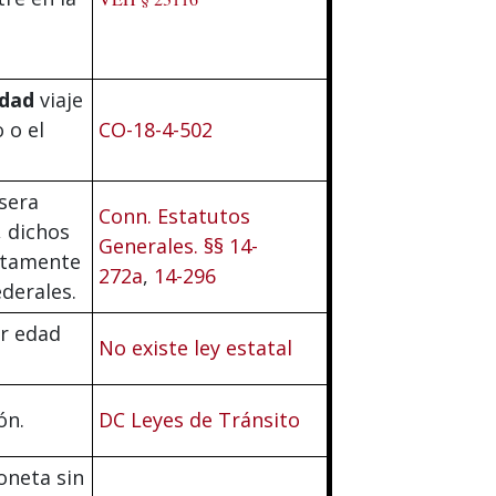
edad
viaje
 o el
CO-18-4-502
sera
Conn. Estatutos
, dichos
Generales. §§ 14-
ectamente
272a
,
14-296
derales.
er edad
No existe ley estatal
ón.
DC Leyes de Tránsito
oneta sin