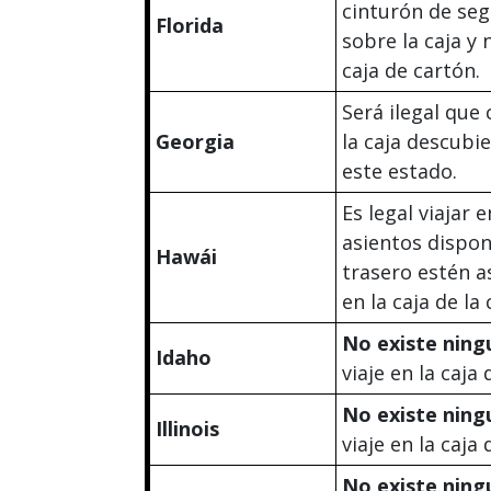
cinturón de seg
Florida
sobre la caja y
caja de cartón.
Será ilegal que
Georgia
la caja descubi
este estado.
Es legal viajar
asientos dispon
Hawái
trasero estén a
en la caja de l
No existe ning
Idaho
viaje en la caja
No existe ning
Illinois
viaje en la caja
No existe ning