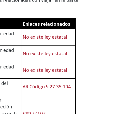
Enlaces relacionados
er edad
No existe ley estatal
er edad
No existe ley estatal
er edad
No existe ley estatal
 del
AR Código § 27-35-104
n
jeción
re en la
VEH § 23116