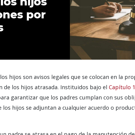
os hijos
ones por
s
s hijos son avisos legales que se colocan en la pr
 de los hijos atrasada. Instituidos bajo el
Capítulo 
ra garantizar que los padres cumplan con sus obliga
os hijos se adjuntan a cualquier acuerdo o product
un padre se atrasa en el pago de la manutención de 