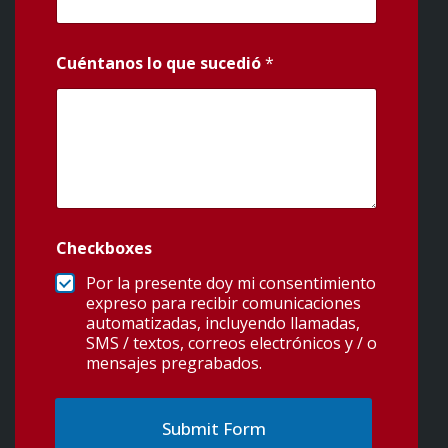
Cuéntanos lo que sucedió
*
Checkboxes
Por la presente doy mi consentimiento
expreso para recibir comunicaciones
automatizadas, incluyendo llamadas,
SMS / textos, correos electrónicos y / o
mensajes pregrabados.