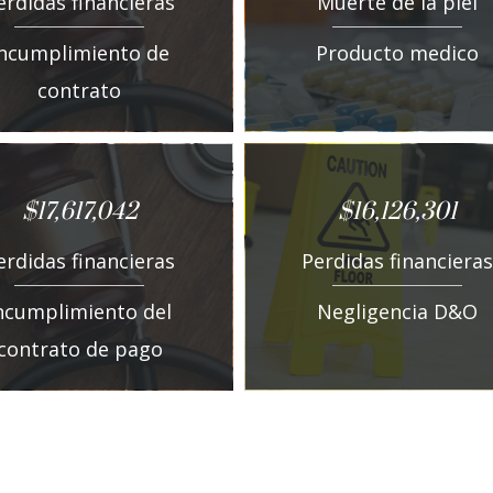
erdidas financieras
Muerte de la piel
Incumplimiento de
Producto medico
contrato
$17,617,042
$16,126,301
erdidas financieras
Perdidas financieras
ncumplimiento del
Negligencia D&O
contrato de pago