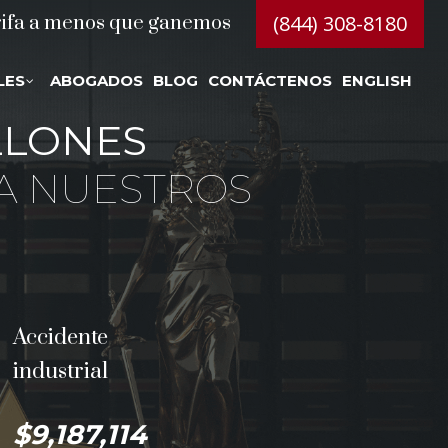
(844) 308-8180
rifa a menos que ganemos
LES
ABOGADOS
BLOG
CONTÁCTENOS
ENGLISH
LLONES
A NUESTROS
Accidente
industrial
$9,187,114