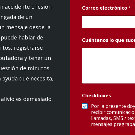
n accidente o lesión
Correo electrónico
*
longada de un
un mensaje desde la
 puede hablar de
Cuéntanos lo que suc
tos, registrarse
putadora y tener un
uestión de minutos.
la ayuda que necesita,
Checkboxes
 alivio es demasiado.
Por la presente do
recibir comunicaci
llamadas, SMS / text
mensajes pregraba