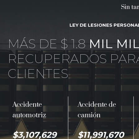
Sin ta
LEY DE LESIONES PERSONA
MÁS DE $ 1.8
MIL MI
RECUPERADOS PAR
CLIENTES
Accidente
Accidente de
automotriz
camión
$3,107,629
$11,991,670