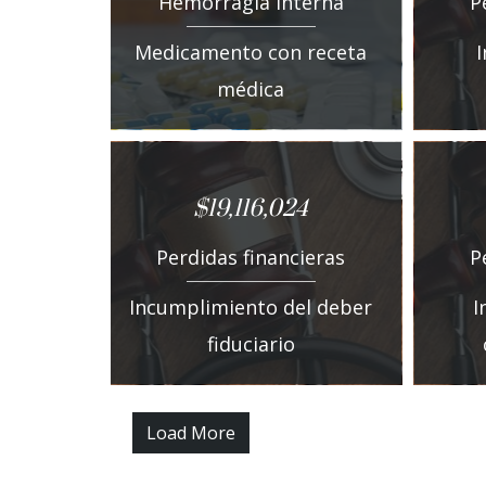
Hemorragia interna
P
Medicamento con receta
médica
$19,116,024
Perdidas financieras
P
Incumplimiento del deber
I
fiduciario
Load More