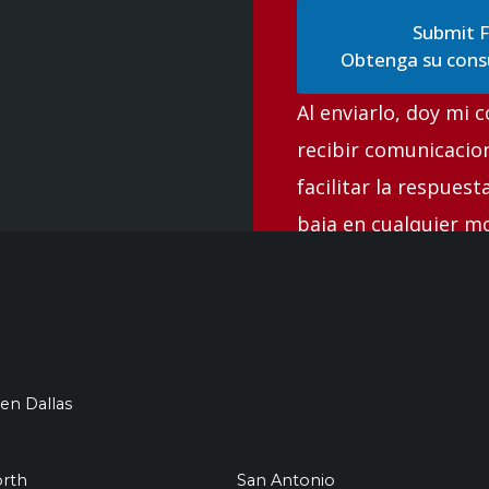
Obtenga su consu
Al enviarlo, doy mi 
recibir comunicacio
facilitar la respues
baja en cualquier 
 en Dallas
orth
San Antonio