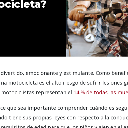
ocicleta?
divertido, emocionante y estimulante. Como benefi
una motocicleta es el alto riesgo de sufrir lesiones
s motociclistas representan el
14 % de todas las mue
ace que sea importante comprender cuándo es segur
do tiene sus propias leyes con respecto a la conduc
 requisitos de edad para que los niños viajen en el a