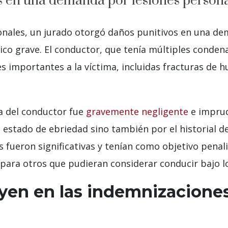
s en una demanda por lesiones person
sonales, un jurado otorgó daños punitivos en una d
ico grave. El conductor, que tenía múltiples conden
es importantes a la víctima, incluidas fracturas de 
ta del conductor fue
gravemente negligente
e imprud
stado de ebriedad sino también por el historial del
 fueron significativas y tenían como objetivo penal
para otros que pudieran considerar conducir bajo lo
uyen en las indemnizacione