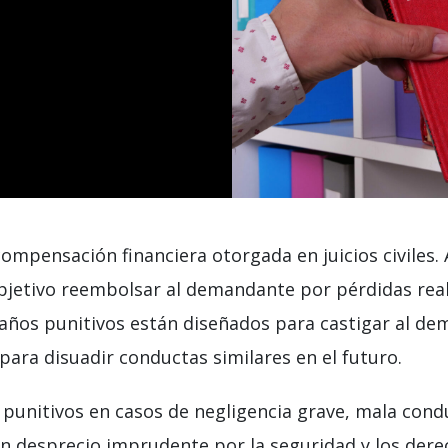
ompensación financiera otorgada en juicios civiles. 
bjetivo reembolsar al demandante por pérdidas real
s daños punitivos están diseñados para castigar al
para disuadir conductas similares en el futuro.
 punitivos en casos de negligencia grave, mala cond
 desprecio imprudente por la seguridad y los dere