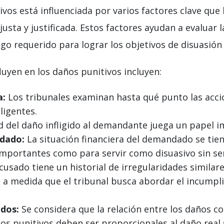
vos está influenciada por varios factores clave que
usta y justificada. Estos factores ayudan a evaluar 
igo requerido para lograr los objetivos de disuasión 
luyen en los daños punitivos incluyen:
a:
Los tribunales examinan hasta qué punto las acci
ligentes.
 del daño infligido al demandante juega un papel i
ndado:
La situación financiera del demandado se tien
importantes como para servir como disuasivo sin s
acusado tiene un historial de irregularidades simila
 a medida que el tribunal busca abordar el incumpl
dos:
Se considera que la relación entre los daños 
ños punitivos deben ser proporcionales al daño real 