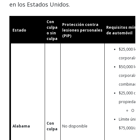
en los Estados Unidos.
Con
Protección contra
culpa
Requisitos míni
Estado
lesiones personales
o sin
de automóvil
(PIP)
culpa
$25,000 les
corporal/p
$50,000 les
corporal/ac
combinado
$25,000 dañ
propiedad/
O
Límite úni
Con
Alabama
No disponible
$75,000/acc
culpa