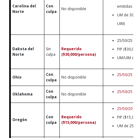
Carolina del
Con
emitidas en
No disponible
Norte
culpa
UM de 30/5
UIM)
25/50/25
Dakota del
Sin
Requerido
PIP ($30,00
Norte
culpa
($30,000/persona)
UM/UIM de 
Con
25/50/25
Ohio
No disponible
culpa
Con
25/50/25
Oklahoma
No disponible
culpa
25/50/20
Con
Requerido
PIP ($15,00
Oregón
culpa
($15,000/persona)
UM de 25/50