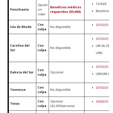
15/30/5
Opción
Beneficios médicos
Pensilvania
sin
Beneficios 
requeridos ($5,000)
culpa
Con
25/50/25
Isla de Rhode
No disponible
culpa
25/50/25
Carolina del
Con
UM de 25/5
No disponible
Sur
culpa
UIM)
25/50/25
Con
Dakota del Sur
Opcional
UM/UIM de 
culpa
Con
25/50/25
Tennesse
No disponible
culpa
Con
Opcional
30/60/25
Texas
culpa
($2,500/persona)