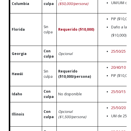
UM/UIM de 
Columbia
culpa
($50,000/persona)
PIP ($10,000
Sin
Daño a la 
Florida
Requerido ($10,000)
culpa
($10,000)
Con
25/50/25
Georgia
Opcional
culpa
20/40/10
Sin
Requerido
Hawái
PIP ($10,00
culpa
($10,000/persona)
Con
25/50/15
Idaho
No disponible
culpa
25/50/20
Con
Opcional
Illinois
UM de 25/50
culpa
($1,500/persona)