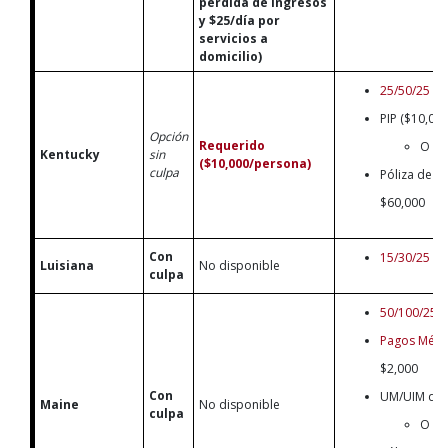
pérdida de ingresos
y $25/día por
servicios a
domicilio)
25/50/25
PIP ($10,00
Opción
Requerido
O
Kentucky
sin
($10,000/persona)
culpa
Póliza de lí
$60,000
Con
15/30/25
Luisiana
No disponible
culpa
50/100/25
Pagos Médi
$2,000
Con
UM/UIM de 
Maine
No disponible
culpa
O