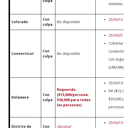
culpa
emitidas en
Con
25/50/15
Colorado
No disponible
culpa
25/50/25
Cobertura 
Con
conductores
Connecticut
No disponible
culpa
con seguro 
(UM/UIM) de
25/50/10
Requerido
PIP ($15,00
Con
($15,000/persona;
Delaware
$30,000 par
culpa
$30,000 para todas
las personas)
personas)
25/50/10
Distrito de
Con
Opcional