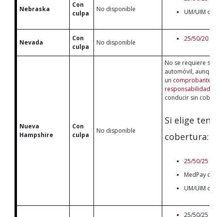
Con
Nebraska
No disponible
UM/UIM de 
culpa
Con
25/50/20
Nevada
No disponible
culpa
No se requiere se
automóvil, aunque
un
comprobante d
responsabilidad fi
conducir sin cober
Si elige tene
Nueva
Con
No disponible
Hampshire
culpa
cobertura:
25/50/25
MedPay de 
UM/UIM de 
25/50/25