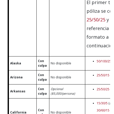
El primer ti
póliza se c
25/50/25
y s
referencia a
formato a
continuación
Con
50/100/25
Alaska
No disponible
culpa
Con
25/50/15
Arizona
No disponible
culpa
Con
Opcional
25/50/25
Arkansas
culpa
($5,000/persona)
15/30/5
(au
Con
30/60/15
pa
California
No disponible