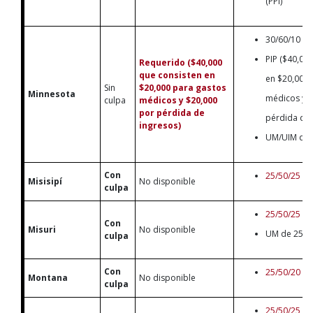
(PPI)
30/60/10
PIP ($40,00
Requerido ($40,000
que consisten en
en $20,000 
Sin
$20,000 para gastos
Minnesota
médicos y 
culpa
médicos y $20,000
por pérdida de
pérdida de 
ingresos)
UM/UIM de 
Con
25/50/25
Misisipí
No disponible
culpa
25/50/25
Con
Misuri
No disponible
UM de 25/50
culpa
Con
25/50/20
Montana
No disponible
culpa
25/50/25