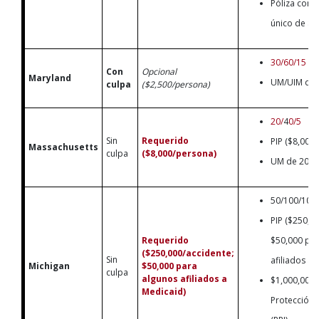
Póliza comb
único de $1
30/60/15
Con
Opcional
Maryland
UM/UIM de 
culpa
($2,500/persona)
20/
4
0/5
Sin
Requerido
PIP ($8,000
Massachusetts
culpa
($8,000/persona)
UM de 20/40
50/100/10
PIP ($250,0
Requerido
$50,000 par
($250,000/accidente;
Sin
afiliados a 
Michigan
$50,000 para
culpa
algunos afiliados a
$1,000,000 
Medicaid)
Protección