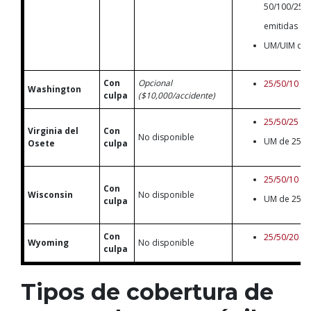
50/100/25 p
emitidas en
UM/UIM de 
Con
Opcional
25/50/10
Washington
culpa
($10,000/accidente)
25/50/25
Virginia del
Con
No disponible
UM de 25/50
Osete
culpa
25/50/10
Con
Wisconsin
No disponible
UM de 25/50
culpa
Con
25/50/20
Wyoming
No disponible
culpa
Tipos de cobertura de