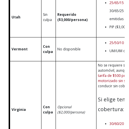
25/65/15
(a
30/65/25 pa
Sin
Requerido
Utah
emitidas en
culpa
($3,000/persona)
PIP ($3,000
25/50/10
Con
Vermont
No disponible
UM/UIM de 
culpa
No se requiere se
automóvil, aunque
tarifa de $500 por 
motorizado sin se
conducir sin cober
Si elige tene
Con
Opcional
cobertura:
Virginia
culpa
($2,000/persona)
30/60/20
(a