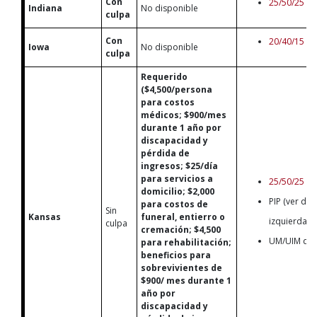
Con
25/50/25
Indiana
No disponible
culpa
Con
20/40/15
Iowa
No disponible
culpa
Requerido
($4,500/persona
para costos
médicos; $900/mes
durante 1 año por
discapacidad y
pérdida de
ingresos; $25/día
para servicios a
25/50/25
domicilio; $2,000
PIP (ver deta
para costos de
Sin
Kansas
funeral, entierro o
izquierda)
culpa
cremación; $4,500
UM/UIM de 
para rehabilitación;
beneficios para
sobrevivientes de
$900/ mes durante 1
año por
discapacidad y