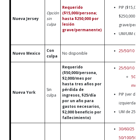
Requerido
PIP ($15,00
Opción
($15,000/persona;
$250,000 po
Nueva Jersey
sin
hasta $250,000 por
culpa
lesión
grave/perm
grave/permanente)
UM/UIM de 
Con
25/50/10
Nuevo Mexico
No disponible
culpa
Requerido
25/50/10
($50,000/persona,
50/10
$2,000/mes por
hasta tres años por
muer
Sin
pérdida de
Nueva York
PIP (ver deta
culpa
ingresos, $25/día
por un año para
izquierda)
gastos necesarios,
UM de 25/50
$2,000 beneficio por
fallecimiento)
30/60/25
(a
50/100/50
p