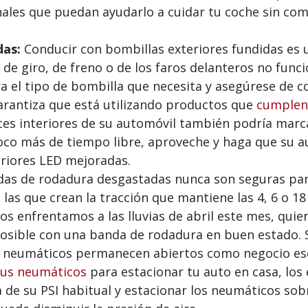
nales que puedan ayudarlo a cuidar tu coche sin com
das:
Conducir con bombillas exteriores fundidas es u
s de giro, de freno o de los faros delanteros no func
ra el tipo de bombilla que necesita y asegúrese de c
arantiza que está utilizando productos que
cumplen 
uces interiores de su automóvil también podría marc
o más de tiempo libre, aproveche y haga que su a
eriores LED mejoradas.
as de rodadura desgastadas nunca son seguras para
las que crean la tracción que mantiene las 4, 6 o 1
os enfrentamos a las lluvias de abril este mes, quier
osible con una banda de rodadura en buen estado. S
e neumáticos permanecen abiertos como negocio esen
tus neumáticos
para estacionar tu auto en casa, los 
de su PSI habitual y estacionar los neumáticos sob