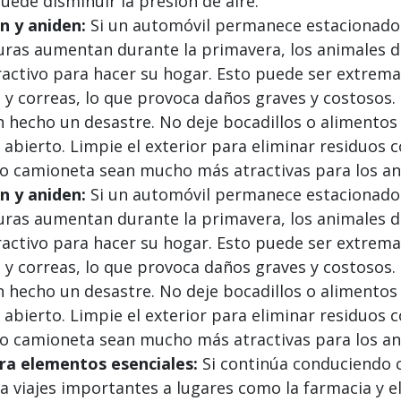
uede disminuir la presión de aire.
en y aniden:
Si un automóvil permanece estacionado
uras aumentan durante la primavera, los animales 
ractivo para hacer su hogar. Esto puede ser extrem
 correas, lo que provoca daños graves y costosos. 
an hecho un desastre. No deje bocadillos o alimento
 abierto. Limpie el exterior para eliminar residuos
l o camioneta sean mucho más atractivas para los an
en y aniden:
Si un automóvil permanece estacionado
uras aumentan durante la primavera, los animales 
ractivo para hacer su hogar. Esto puede ser extrem
 correas, lo que provoca daños graves y costosos. 
an hecho un desastre. No deje bocadillos o alimento
 abierto. Limpie el exterior para eliminar residuos
l o camioneta sean mucho más atractivas para los an
ra elementos esenciales:
Si continúa conduciendo c
 viajes importantes a lugares como la farmacia y e