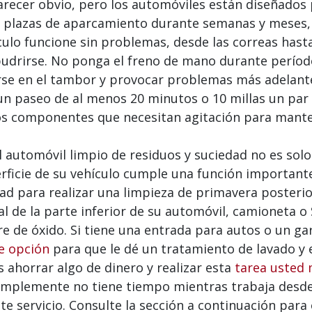
ecer obvio, pero los automóviles están diseñados pa
o plazas de aparcamiento durante semanas y meses
ículo funcione sin problemas, desde las correas has
pudrirse. No ponga el freno de mano durante períod
rse en el tambor y provocar problemas más adelante
n paseo de al menos 20 minutos o 10 millas un par 
 los componentes que necesitan agitación para man
automóvil limpio de residuos y suciedad no es solo
rficie de su vehículo cumple una función importante. 
ad para realizar una limpieza de primavera posterio
sal de la parte inferior de su automóvil, camioneta 
bre de óxido. Si tiene una entrada para autos o un g
e opción
para que le dé un tratamiento de lavado y 
 ahorrar algo de dinero y realizar esta
tarea usted
simplemente no tiene tiempo mientras trabaja desde 
ste servicio. Consulte la sección a continuación pa