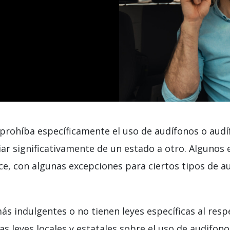
e prohíba específicamente el uso de audífonos o aud
riar significativamente de un estado a otro. Alguno
, con algunas excepciones para ciertos tipos de aur
s indulgentes o no tienen leyes específicas al respe
las leyes locales y estatales sobre el uso de audifo