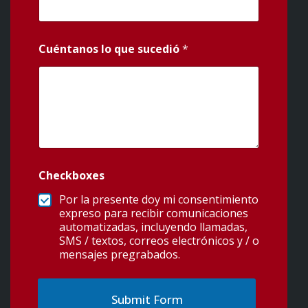
Cuéntanos lo que sucedió
*
Checkboxes
Por la presente doy mi consentimiento
expreso para recibir comunicaciones
automatizadas, incluyendo llamadas,
SMS / textos, correos electrónicos y / o
mensajes pregrabados.