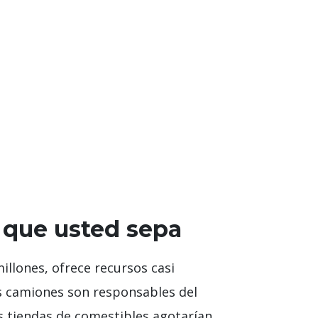
 que usted sepa
illones, ofrece recursos casi
s camiones son responsables del
s tiendas de comestibles agotarían