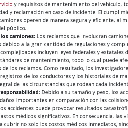
rvicio
y requisitos de mantenimiento del vehículo, to
dad y reclamación en caso de incidente. El cumplim
camiones operen de manera segura y eficiente, al 
el público.
 los camiones:
Los reclamos que involucran camion
 debido a la gran cantidad de regulaciones y comple
 complejidades incluyen leyes federales y estatales 
tándares de mantenimiento, todo lo cual puede afec
s de los reclamos. Como resultado, los investigador
 registros de los conductores y los historiales de m
gral de las circunstancias que rodean cada incident
esponsabilidad:
Debido a su tamaño y peso, los ac
daños importantes en comparación con las colision
s accidentes puede provocar resultados catastrófic
gastos médicos significativos. En consecuencia, las
cubrir no solo los costos médicos inmediatos, sino