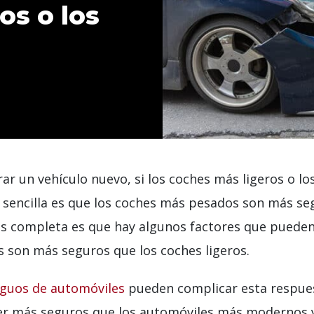
os o los
ar un vehículo nuevo, si los coches más ligeros o l
sencilla es que los coches más pesados ​​son más se
s completa es que hay algunos factores que pueden 
​​son más seguros que los coches ligeros.
guos de automóviles
pueden complicar esta respues
er más seguros que los automóviles más modernos y l