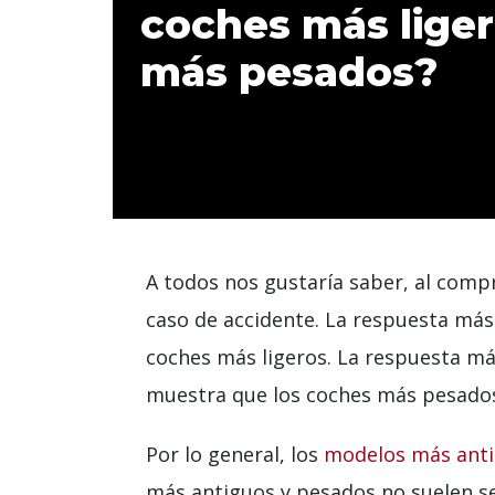
coches más liger
más pesados?
A todos nos gustaría saber, al compr
caso de accidente. La respuesta más 
coches más ligeros. La respuesta má
muestra que los coches más pesados 
Por lo general, los
modelos más anti
más antiguos y pesados ​​no suelen s