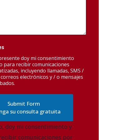
es
 presente doy mi consentimiento
o para recibir comunicaciones
tizadas, incluyendo llamadas, SMS /
 correos electrónicos y / o mensajes
bados.
ga su consulta gratuita
lo, doy mi consentimiento y
recibir comunicaciones por