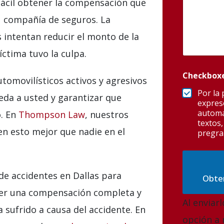
ácil obtener la compensación que
u compañía de seguros. La
 intentan reducir el monto de la
tima tuvo la culpa.
Checkbox
omovilísticos activos y agresivos
Por la
eda a usted y garantizar que
expres
automa
o. En
Thompson Law
, nuestros
textos,
n esto mejor que nadie en el
pregra
e accidentes en Dallas para
Obten
ner una compensación completa y
Al enviar
a sufrido a causa del accidente. En
opción a 