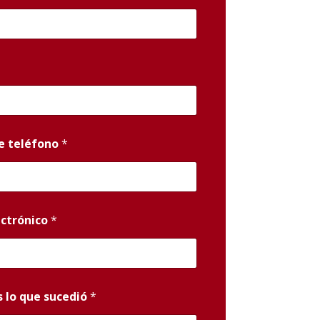
e teléfono
*
ectrónico
*
 lo que sucedió
*