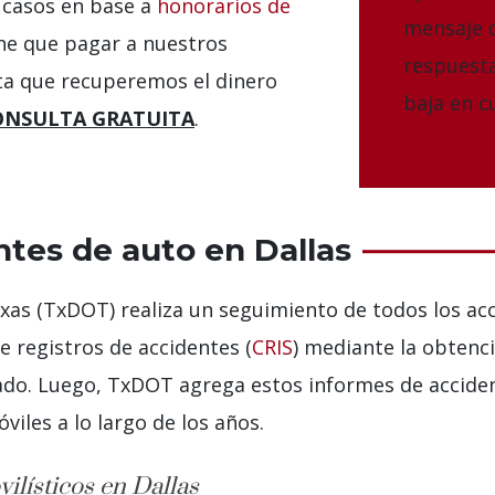
casos en base a
honorarios de
mensaje d
iene que pagar a nuestros
respuesta
ta que recuperemos el dinero
baja en 
ONSULTA GRATUITA
.
ntes de auto en Dallas
as (TxDOT) realiza un seguimiento de todos los acc
e registros de accidentes (
CRIS
) mediante la obtenc
tado. Luego, TxDOT agrega estos informes de accide
iles a lo largo de los años.
ilísticos en Dallas