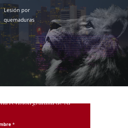
Lesión por
quemaduras
na revisión gratuita de su
ombre
*