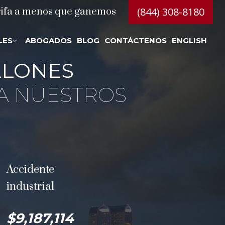
(844) 308-8180
rifa a menos que ganemos
LES
ABOGADOS
BLOG
CONTÁCTENOS
ENGLISH
LLONES
A NUESTROS
Accidente
industrial
$9,187,114