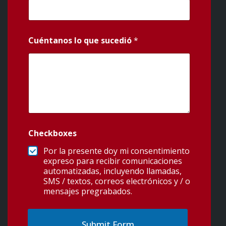
Cuéntanos lo que sucedió
*
Checkboxes
Por la presente doy mi consentimiento
expreso para recibir comunicaciones
automatizadas, incluyendo llamadas,
SMS / textos, correos electrónicos y / o
mensajes pregrabados.