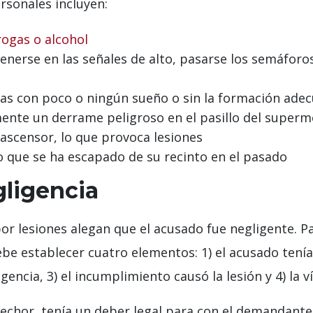
rsonales incluyen:
rogas o alcohol
nerse en las señales de alto, pasarse los semáforos
das con poco o ningún sueño o sin la formación ade
nte un derrame peligroso en el pasillo del super
ascensor, lo que provoca lesiones
o que se ha escapado de su recinto en el pasado
gligencia
por lesiones alegan que el acusado fue negligente.
debe establecer cuatro elementos: 1) el acusado tenía
gencia, 3) el incumplimiento causó la lesión y 4) la v
chor, tenía un deber legal para con el demandante d