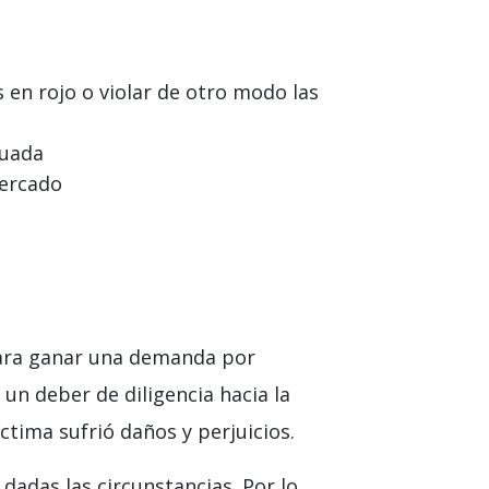
 en rojo o violar de otro modo las
cuada
mercado
 Para ganar una demanda por
 un deber de diligencia hacia la
íctima sufrió daños y perjuicios.
adas las circunstancias. Por lo