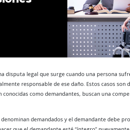
na disputa legal que surge cuando una persona sufr
almente responsable de ese daño. Estos casos son de 
ién conocidas como demandantes, buscan una compe
se denominan demandados y el demandante debe pro
acer que el demandante esté “íntegro” nuevamente, 