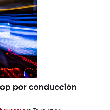
hop por conducción
ductor ebrio
en Texas, reunir