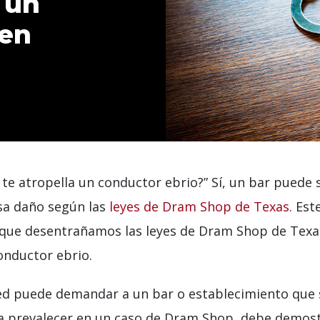
 un
 en
e atropella un conductor ebrio?” Sí, un bar puede 
usa daño según las
leyes de Dram Shop de Texas
. Es
 que desentrañamos las leyes de Dram Shop de Texa
onductor ebrio.
d puede demandar a un bar o establecimiento que si
ra prevalecer en un caso de Dram Shop, debe demost