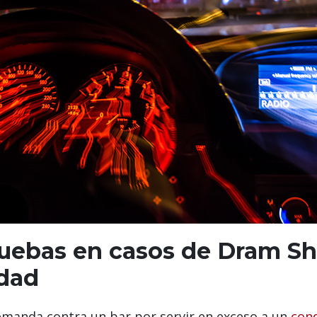
ruebas en casos de Dram S
edad
emanda contra un bar por servir en exceso a un
con